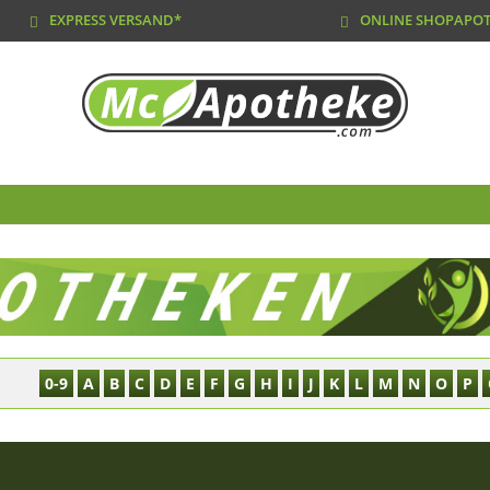
EXPRESS VERSAND*
ONLINE SHOPAPO
0-9
A
B
C
D
E
F
G
H
I
J
K
L
M
N
O
P