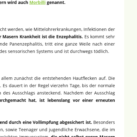
ern wird auch
Morbilli
genannt.
cht werden, wie Mittelohrerkrankungen, Infektionen der
 Masern Krankheit ist die Enzephalitis.
Es kommt sehr
nde Panenzephalitis, tritt eine ganze Weile nach einer
des sensorischen Systems und ist durchwegs tödlich.
 allem zunächst die entstehenden Hautflecken auf. Die
Es dauert in der Regel vierzehn Tage, bis der normale
ten des Ausschlags ansteckend. Nachdem der Ausschlag
rchgemacht hat, ist lebenslang vor einer erneuten
end durch eine Vollimpfung abgesichert ist.
Besonders
en, sowie Teenager und jugendliche Erwachsene, die im
schwächten Immunsystem,
die nicht selbst gegen Masern