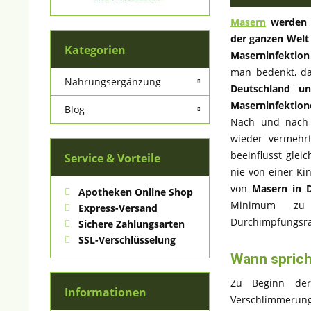
Masern
werden d
der ganzen Welt
Kategorien
Maserninfektion
man bedenkt, da
Nahrungsergänzung
Deutschland un
Maserninfektio
Blog
Nach und nach 
wieder vermehrt
beeinflusst gle
Service & Vorteile
nie von einer Ki
von
Masern in D
Apotheken Online Shop
Minimum zu 
Express-Versand
Durchimpfungsra
Sichere Zahlungsarten
SSL-Verschlüsselung
Wann spric
Zu Beginn d
Informationen
Verschlimmerung