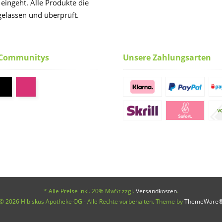
 eingeht. Alle Produkte die
elassen und überprüft.
 Communitys
Unsere Zahlungsarten
* Alle Preise inkl. 20% MwSt zzgl.
Versandkosten
.
© 2026 Hibiskus Apotheke OG - Alle Rechte vorbehalten. Theme by
ThemeWare