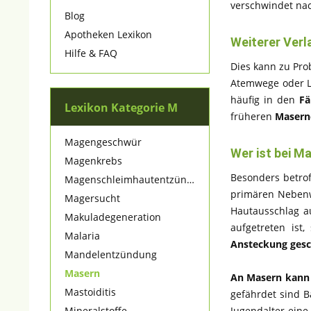
verschwindet nac
Blog
Apotheken Lexikon
Weiterer Verl
Hilfe & FAQ
Dies kann zu Pro
Atemwege oder 
häufig in den
Fä
Lexikon Kategorie M
früheren
Masern
Magengeschwür
Wer ist bei M
Magenkrebs
Besonders betrof
Magenschleimhautentzündung
primären Nebenwi
Magersucht
Hautausschlag a
Makuladegeneration
aufgetreten ist
Malaria
Ansteckung gesc
Mandelentzündung
Masern
An Masern kann j
Mastoiditis
gefährdet sind B
Jugendalter ein
Mineralstoffe