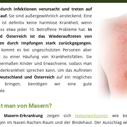
urch Infektionen verursacht und treten auf
 auf.
Sie sind außergewöhnlich ansteckend. Eine
ist definitiv keine harmlose Krankheit, wenn
ss etwa jeder 10. Betroffene Probleme hat.
In
d Österreich ist das Wiederauftreten von
nen durch Impfungen stark zurückgegangen.
kommt es bei ungeschützten Personen aber
 zu einer Häufung von Krankheitsfällen. Sie
ichermaßen Kinder und Erwachsene, sodass man
nderkrankheit sprechen kann. Um das Auftreten
eutschland und Österreich
auf ein mögliches
bringen, benötigen wir eine gute
te.
ht man von Masern?
er
Masern-Erkrankung
zeigen sich
Nebenwirkungen
wie bei
en im Nasen-Rachen-Raum und der Bindehaut. Der Ausschlag wird