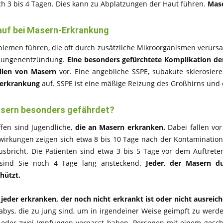
h 3 bis 4 Tagen. Dies kann zu Abplatzungen der Haut führen.
Mas
auf bei Masern-Erkrankung
blemen führen, die oft durch zusätzliche Mikroorganismen verursa
Lungenentzündung.
Eine besonders gefürchtete Komplikation der
llen von Masern
vor. Eine angebliche SSPE, subakute sklerosiere
erkrankung
auf. SSPE ist eine mäßige Reizung des Großhirns und 
asern besonders gefährdet?
fen sind Jugendliche,
die an Masern erkranken.
Dabei fallen vor
rkungen zeigen sich etwa 8 bis 10 Tage nach der Kontamination. 
usbricht. Die Patienten sind etwa 3 bis 5 Tage vor dem Auftre
, sind Sie noch 4 Tage lang ansteckend.
Jeder, der Masern du
hützt.
eder erkranken, der noch nicht erkrankt ist oder nicht ausreich
abys, die zu jung sind, um in irgendeiner Weise geimpft zu werd
e oder zwei Impfungen verpasst haben. Personen mit einem ge