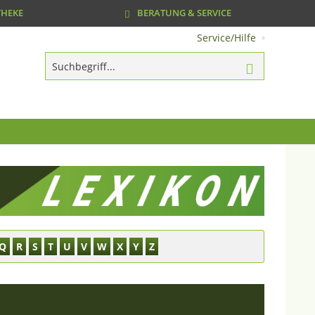
THEKE
BERATUNG & SERVICE
Service/Hilfe
Q
R
S
T
U
V
W
X
Y
Z